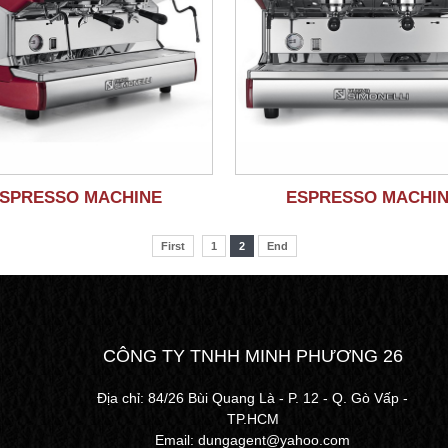
SPRESSO MACHINE
ESPRESSO MACHI
First
1
2
End
CÔNG TY TNHH MINH PHƯƠNG 26
Địa chỉ: 84/26 Bùi Quang Là - P. 12 - Q. Gò Vấp -
TP.HCM
Email: dungagent@yahoo.com