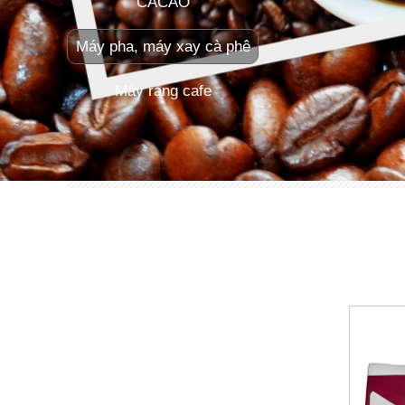
CACAO
Máy pha, máy xay cà phê
Máy rang cafe