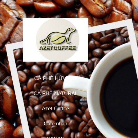
CÀ PHÊ HỮU CƠ
CÀ PHÊ NATURAL
Azet Coffee
Cafe nhân