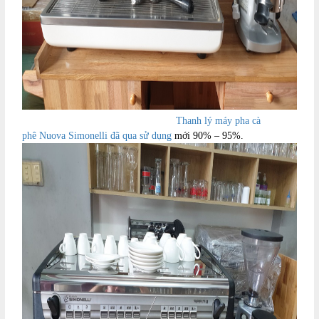
Thanh lý máy pha cà
phê Nuova Simonelli đã qua sử dụng
mới 90% – 95%.