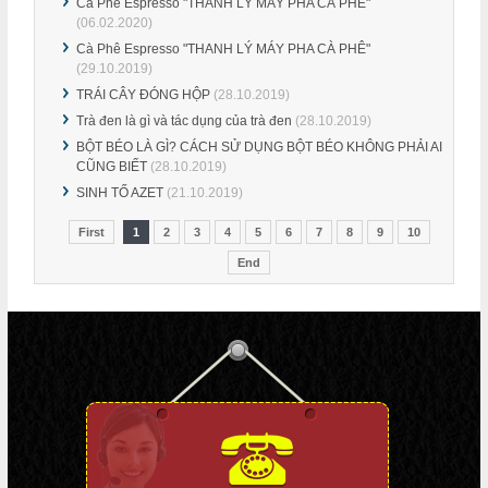
Cà Phê Espresso "THANH LÝ MÁY PHA CÀ PHÊ"
(06.02.2020)
Cà Phê Espresso "THANH LÝ MÁY PHA CÀ PHÊ"
(29.10.2019)
TRÁI CÂY ĐÓNG HỘP
(28.10.2019)
Trà đen là gì và tác dụng của trà đen
(28.10.2019)
BỘT BÉO LÀ GÌ? CÁCH SỬ DỤNG BỘT BÉO KHÔNG PHẢI AI
CŨNG BIẾT
(28.10.2019)
SINH TỐ AZET
(21.10.2019)
First
1
2
3
4
5
6
7
8
9
10
End