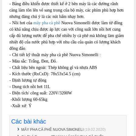
- Bảng điều khiển được thiết kế ở 2 bên máy là các đường rãnh
càng làm tôn lên vẻ sang trọng của bộ máy, các phím phù hợp hơn
nhưng đáng chú ý là các nút bấm nhạy hơn.
- Nồi hơi của
máy pha cà phê
Nuova Simonelli được làm từ đồng
có khả năng chịu được áp lực cao với công suất lớn nồi hơi cung
cấp đủ lượng nước để pha chế nhiều ly cà phê mà không làm giảm
nhiệt độ của nước phù hợp với nhu cầu của quán có lượng khách
đông đảo.
- Chi tiết kỹ thuật máy pha cà phê Nuova Simonelli :
- Màu sắc: Trắng, Đen, Đỏ.
- Chất liệu bên ngoài: Thép không gỉ và nhựa ABS
- Kích thước (RxCxD): 78x53x54.5 (cm)
- Định lượng tự động
- Dung tích nồi hơi 11L
- Điện tích/ công suất: 220V/3200W
-Khối lượng 60-65kg
-Xuất xứ: Ý
Các bài khác
MÁY PHA CÀ PHÊ NUOVA SIMONELI
(19.02.2020)