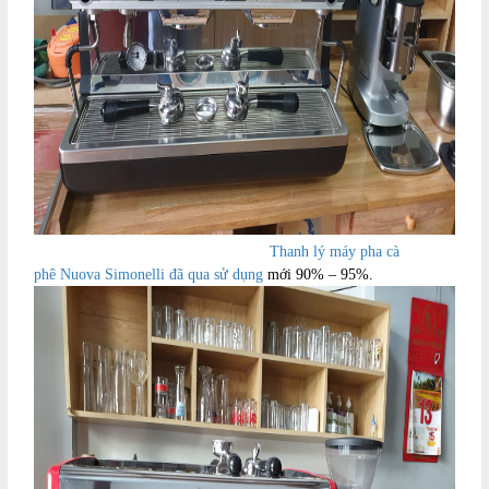
Thanh lý máy pha cà
phê Nuova Simonelli đã qua sử dụng
mới 90% – 95%.