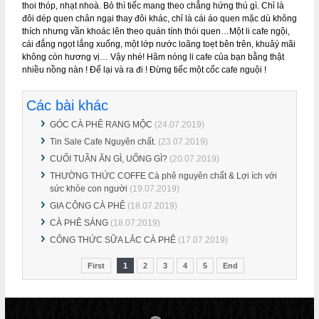
thoi thóp, nhạt nhoà. Bỏ thì tiếc mang theo chẳng hứng thú gì. Chỉ là
đôi dép quen chân ngại thay đôi khác, chỉ là cái áo quen mặc dù không
thích nhưng vần khoác lên theo quán tính thói quen…Một li cafe ngội,
cái đắng ngọt lắng xuống, một lớp nước loãng toẹt bên trên, khuâý mãi
không còn hương vị… Vậy nhé! Hâm nóng li cafe của bạn bằng thật
nhiều nồng nàn ! Để lại và ra đi ! Đừng tiếc một cốc cafe nguội !
Các bài khác
GÓC CÀ PHÊ RANG MỘC
(24.07.2019)
Tin Sale Cafe Nguyên chất.
(23.07.2019)
CUỐI TUẦN ĂN GÌ, UỐNG GÌ?
(20.07.2019)
THƯỜNG THỨC COFFE Cà phê nguyên chất & Lợi ích với
sức khỏe con người
(19.07.2019)
GIA CÔNG CÀ PHÊ
(18.07.2019)
CÀ PHÊ SÁNG
(18.07.2019)
CÔNG THỨC SỮA LẮC CÀ PHÊ
(17.07.2019)
First
1
2
3
4
5
End