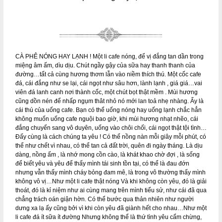
CÀ PHÊ NÓNG HAY LẠNH ! Một li cafe nóng, để vị đắng tan dần trong
miệng âm ấm, dìu dịu. Chút ngầy gậy của sữa hay thanh thanh của
đường…tất cả cùng hương thơm lẫn vào niềm thích thú. Một cốc cafe
đá, cái đắng như se lại, cái ngọt như sâu hơn, lành lạnh , giá giá…vai
viên đá lanh canh nơi thành cốc, một chút bọt thật mềm . Mùi hương
cũng dồn nén để nhấp ngụm thât nhỏ nó mới lan toả nhẹ nhàng. Ấy là
cái thú của uống cafe. Bạn có thể uống nóng hay uống lạnh chắc hẳn
không muốn uống cafe nguội bao giờ, khi mùi hương nhạt nhẽo, cái
đắng chuyển sang vô duyên, uống vào chôi chối, cái ngọt thật tội tình…
Đấy cùng là cách chúng ta yêu ! Có thể nồng nàn mỗi giây mỗi phút, có
thể như chết vì nhau, có thể tan cả đất trời, quên đi ngày tháng. Là dịu
dàng, nồng ấm , là nhớ mong cồn cào, là khát khao chờ đợi , là sống
để biết yêu và yêu để thấy mình tái sinh tồn tại, có thể là đau đớn
nhưng vẫn thấy mình cháy bỏng đam mê, là trong vô thường thấy mình
không vô vị…Như một li cafe thật nóng Và khi không còn yêu, đó là giải
thoát, đó là kỉ niệm như ai cùng mang trên mình tiểu sử, như cái đã qua
chẳng trách oán giận hờn. Có thể bước qua thản nhiên như người
dưng xa lạ ấy cũng bởi vì khi còn yêu đã giành hết cho nhau…Như một
li cafe đá ít sữa ít đường Nhưng không thể là thứ tình yêu cẩm chừng,