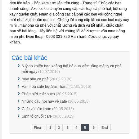
đen lên trên. - Bóp kem tươi lên trên cùng - Trang trí. Chúc các bạn
thành công . Azet cofee chuyên cung cấp các loại cà phê hạt, bột rang
xay nguyên chất. Nhận gia công các cà phê các loại với công nghê
mới nhất đạt chuẩn quốc tế. Chúng tôi cung cấp tất cả các loại máy xay
mini , máy pha cà phê với chất lượng và dịch vụ tốt nhất , chắc chắn
bạn sẽ hài lòng . Hãy liên hệ với chúng tôi để được tư vấn mua hàng
miẽn phí. Điện thoại : 0903 331 726 Hân hạnh được phục vụ quý
khách.
Các bài khác
6 lý do khiến bạn không thể bỏ qua việc uống một ly cà phê
mỗi ngày
(15.07.2016)
máy pha cà phê
(28.02.2019)
Văn hóa cafe bệt Sài Thành
(17.05.2016)
Phân biệt cafe sạch
(30.05.2015)
Những câu nói hay về cafe
(30.05.2015)
Cafe và sức khỏe
(30.05.2015)
Sinh tố chuối cafe
(30.05.2015)
First
1
2
3
4
5
6
End