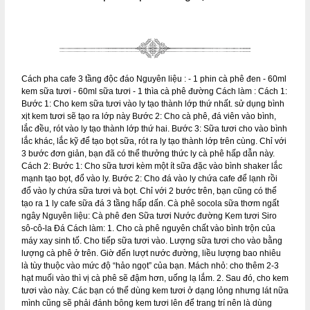
Cách pha cafe 3 tầng độc đáo Nguyên liệu : - 1 phin cà phê đen - 60ml
kem sữa tươi - 60ml sữa tươi - 1 thìa cà phê đường Cách làm : Cách 1:
Bước 1: Cho kem sữa tươi vào ly tạo thành lớp thứ nhất. sử dụng bình
xịt kem tươi sẽ tạo ra lớp này Bước 2: Cho cà phê, đá viên vào bình,
lắc đều, rót vào ly tạo thành lớp thứ hai. Bước 3: Sữa tươi cho vào bình
lắc khác, lắc kỹ để tạo bọt sữa, rót ra ly tạo thành lớp trên cùng. Chỉ với
3 bước đơn giản, bạn đã có thể thưởng thức ly cà phê hấp dẫn này.
Cách 2: Bước 1: Cho sữa tươi kèm một ít sữa đặc vào bình shaker lắc
mạnh tạo bọt, đổ vào ly. Bước 2: Cho đá vào ly chứa cafe để lạnh rồi
đổ vào ly chứa sữa tươi và bọt. Chỉ với 2 bước trên, bạn cũng có thể
tạo ra 1 ly cafe sữa đá 3 tầng hấp dấn. Cà phê socola sữa thơm ngất
ngây Nguyên liệu: Cà phê đen Sữa tươi Nước đường Kem tươi Siro
sô-cô-la Đá Cách làm: 1. Cho cà phê nguyên chất vào bình trộn của
máy xay sinh tố. Cho tiếp sữa tươi vào. Lượng sữa tươi cho vào bằng
lượng cà phê ở trên. Giờ đến lượt nước đường, liều lượng bao nhiêu
là tùy thuộc vào mức độ “hảo ngọt” của bạn. Mách nhỏ: cho thêm 2-3
hạt muối vào thì vị cà phê sẽ đậm hơn, uống lạ lắm. 2. Sau đó, cho kem
tươi vào này. Các bạn có thể dùng kem tươi ở dạng lỏng nhưng lát nữa
mình cũng sẽ phải đánh bông kem tươi lên để trang trí nên là dùng