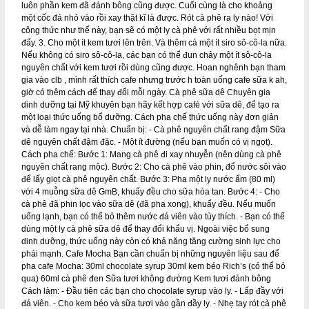
luôn phần kem đã đánh bông cũng được. Cuối cùng là cho khoảng
một cốc đá nhỏ vào rồi xay thật kĩ là được. Rót cà phê ra ly nào! Với
công thức như thế này, bạn sẽ có một ly cà phê với rất nhiều bọt mịn
đấy. 3. Cho một ít kem tươi lên trên. Và thêm cả một ít siro sô-cô-la nữa.
Nếu không có siro sô-cô-la, các bạn có thể đun chảy một ít sô-cô-la
nguyên chất với kem tươi rồi dùng cũng được. Hoan nghênh bạn tham
gia vào clb , mình rất thích cafe nhưng trước h toàn uống cafe sữa k ah,
giờ có thêm cách để thay đổi mỗi ngày. Cà phê sữa dê Chuyên gia
dinh dưỡng tại Mỹ khuyên bạn hãy kết hợp café với sữa dê, để tạo ra
một loại thức uống bổ dưỡng. Cách pha chế thức uống này đơn giản
và dễ làm ngay tại nhà. Chuẩn bị: - Cà phê nguyên chất rang đậm Sữa
dê nguyên chất đậm đặc. - Một ít đường (nếu bạn muốn có vị ngọt).
Cách pha chế: Bước 1: Mang cà phê đi xay nhuyễn (nên dùng cà phê
nguyên chất rang mộc). Bước 2: Cho cà phê vào phin, đổ nước sôi vào
để lấy giọt cà phê nguyên chất. Bước 3: Pha một ly nước ấm (80 ml)
với 4 muỗng sữa dê GmB, khuấy đều cho sữa hòa tan. Bước 4: - Cho
cà phê đã phin lọc vào sữa dê (đã pha xong), khuấy đều. Nếu muốn
uống lạnh, bạn có thể bỏ thêm nước đá viên vào tùy thích. - Bạn có thể
dùng một ly cà phê sữa dê để thay đổi khẩu vị. Ngoài việc bổ sung
dinh dưỡng, thức uống này còn có khả năng tăng cường sinh lực cho
phái mạnh. Cafe Mocha Bạn cần chuẩn bị những nguyên liệu sau để
pha cafe Mocha: 30ml chocolate syrup 30ml kem béo Rich’s (có thể bỏ
qua) 60ml cà phê đen Sữa tươi không đường Kem tươi đánh bông
Cách làm: - Đầu tiên các bạn cho chocolate syrup vào ly. - Lấp đầy với
đá viên. - Cho kem béo và sữa tươi vào gần đầy ly. - Nhẹ tay rót cà phê